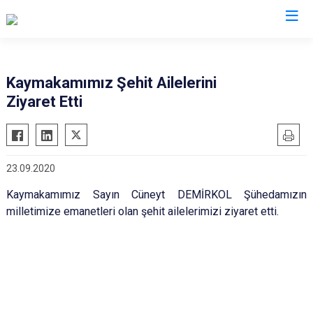
Konya
Kaymakamımız Şehit Ailelerini
Ziyaret Etti
Ahırlı
Doğanhisar
Kulu
Akören
Emirgazi
Meram
Akşehir
Ereğli
Sarayönü
23.09.2020
Altınekin
Güneysınır
Selçuklu
Kaymakamımız Sayın Cüneyt DEMİRKOL Şühedamızın
Beyşehir
Hadim
Seydişehir
milletimize emanetleri olan şehit ailelerimizi ziyaret etti.
Bozkır
Halkapınar
Taşkent
Çeltik
Hüyük
Tuzlukçu
Cihanbeyli
Ilgın
Yalıhüyük
Çumra
Kadınhanı
Yunak
Derbent
Karapınar