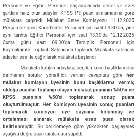
Personel ve Eğitici Personel başvurularında genel ve özel
Derebucak
Karatay
şartlara haiz olan adaylar KPSS P3 puan sıralamasına göre
mülakata çağırıldı. Mülakat Sınav Komisyonu 11.12.2025
Perşembe günü Koordinatör Personel için saat 09:30’da, yine
aynı tarihte Eğitici Personel için saat 13.30’da 12.12.2025
Cuma günü saat 09:30’da Temizlik Personeli için
Kaymakamlık Toplantı Salonunda toplandı. Mülakata katılacak
adaylar sıra ile çağırılarak mülakata başlandı.
Mülakata katılan adaylara, seçilen konu başlıklarından
belirlenen sorular yöneltildi, verilen cevaplara göre
her
mülakat komisyon üyesinin konu başlıklarına vermiş
olduğu puanlar toplanıp oluşan mülakat puanının %50’si ve
KPSS puanının %50’si toplanarak sonuç puanı
oluşturulmuştur. Her komisyon üyesinin sonuç puanları
toplanarak komisyon üye sayısına bölünmüş ve
ortalaması alınarak mülakata esas puan olarak
belirlenmiştir.
Bu belirlemeye göre yüksekten başlayarak
aşağıya doğru puan sıralaması yapıldı.