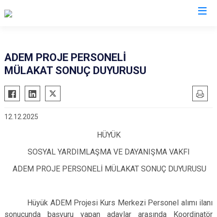
Konya
ADEM PROJE PERSONELİ
MÜLAKAT SONUÇ DUYURUSU
Ahırlı
Doğanhisar
Kulu
Akören
Emirgazi
Meram
Akşehir
Ereğli
Sarayönü
12.12.2025
Altınekin
Güneysınır
Selçuklu
HÜYÜK
Beyşehir
Hadim
Seydişehir
Bozkır
Halkapınar
Taşkent
SOSYAL YARDIMLAŞMA VE DAYANIŞMA VAKFI
Çeltik
Hüyük
Tuzlukçu
ADEM PROJE PERSONELİ MÜLAKAT SONUÇ DUYURUSU
Cihanbeyli
Ilgın
Yalıhüyük
Çumra
Kadınhanı
Yunak
Hüyük ADEM Projesi Kurs Merkezi Personel alımı ilanı
Derbent
Karapınar
sonucunda başvuru yapan adaylar arasında Koordinatör