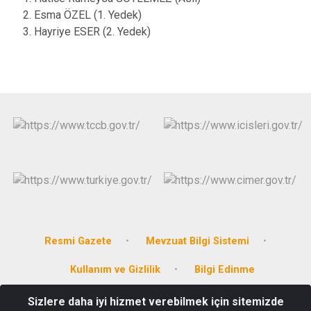
Esma ÖZEL (1. Yedek)
Hayriye ESER (2. Yedek)
Resmi Gazete
Mevzuat Bilgi Sistemi
Kullanım ve Gizlilik
Bilgi Edinme
Sizlere daha iyi hizmet verebilmek için sitemizde
Bahçelievler Mahallesi Atatürk Caddesi HÜYÜK/KONYA